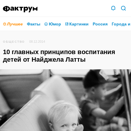
Лучшее
Факты
Юмор
Картинки
Россия
Города и
08.12.2014
ОБЩЕСТВО
10 главных принципов воспитания
детей от Найджела Латты