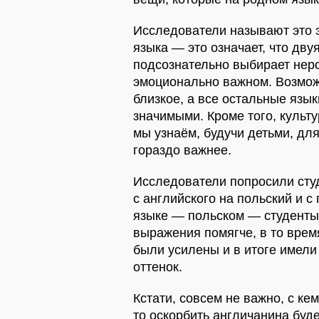
Исследователи называют это 
языка — это означает, что дв
подсознательно выбирает неро
эмоционально важном. Возмож
близкое, а все остальные язы
значимыми. Кроме того, культ
мы узнаём, будучи детьми, для
гораздо важнее.
Исследователи попросили сту
с английского на польский и с
языке — польском — студенты
выражения помягче, в то врем
были усилены и в итоге имел
оттенок.
Кстати, совсем не важно, с ке
то оскорбить англичанина буде