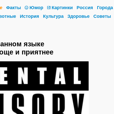
е
Факты
Юмор
Картинки
Россия
Города
вотные
История
Культура
Здоровье
Советы
ранном языке
още и приятнее