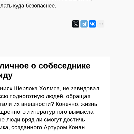
елать куда безопаснее.
 личное о собеседнике
иду
чениях Шерлока Холмса, не завидовал
 всю подноготную людей, обращая
тали их внешности? Конечно, жизнь
ощрённого литературного вымысла
е люди вряд ли смогут достичь
ика, созданного Артуром Конан