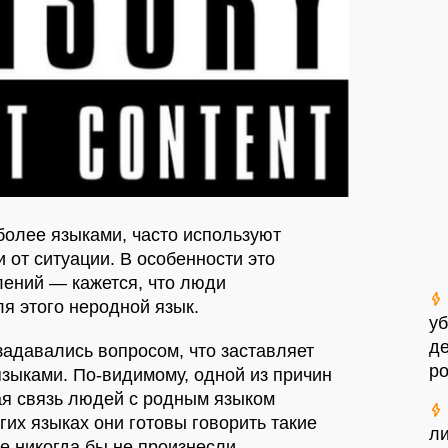
олее языками, часто используют
 от ситуации. В особенности это
блений — кажется, что люди
я этого неродной язык.
у
де
задавались вопросом, что заставляет
р
зыками. По-видимому, одной из причин
ая связь людей с родным языком
угих языках они готовы говорить такие
ли
е никогда бы не произнесли.