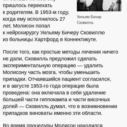
пришлось переехать
к родителям. В 1953-м году,
Уильям Бичер
когда ему исполнилось 27
Сковилль
лет, Молисон попал
к нейрохирургу Уильяму Бичеру Сковиллю
из больницы Хартфорд в Коннектикуте.
После того, как простые методы лечения ничего
не дали, Сковилль предложил сделать
экспериментальную операцию — удалить
Молисону часть мозга, чтобы уменьшить
припадки. Отчаявшийся пациент согласился,
и в августе 1953-го года операция была
проведена: она включала в себя удаление
большей части гиппокампа и части височных
долей — Сковилль думал, что в возникновении
припадков виноваты именно эти области.
Во время процедуры Молисон находился