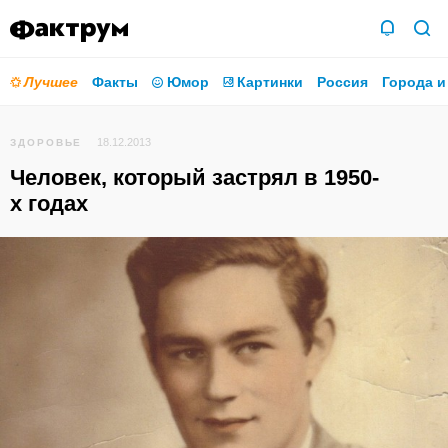
Лучшее
Факты
Юмор
Картинки
Россия
Города и
18.12.2013
ЗДОРОВЬЕ
Человек, который застрял в 1950-
х годах