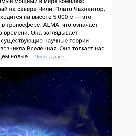
амый мощный в мире комплекс
ый на севере Чили. Плато Чахнантор,
аходится на высоте 5 000 м — это
 в тропосфере. ALMA, что означает
а времени. Она заглядывает
ь существующие научные теории
д возникла Вселенная. Она толкает нас
 ищем новые…
Читать далее…