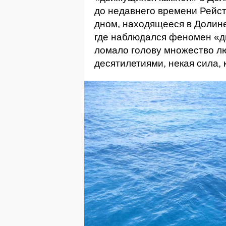
до недавнего времени Рейс
дном, находящееся в Долин
где наблюдался феномен «д
ломало голову множество л
десятилетиями, некая сила,