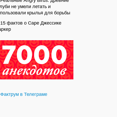
Реальные Angry Birds: древние
луби не умели летать и
спользовали крылья для борьбы
15 фактов о Саре Джессике
аркер
Фактрум в Телеграме