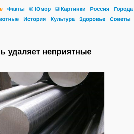
е
Факты
Юмор
Картинки
Россия
Города
вотные
История
Культура
Здоровье
Советы
ь удаляет неприятные