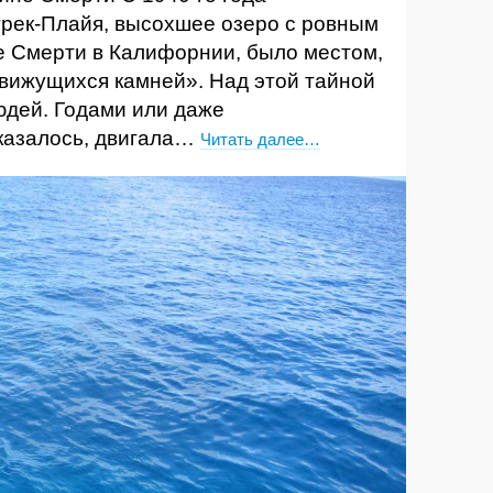
трек-Плайя, высохшее озеро с ровным
е Смерти в Калифорнии, было местом,
вижущихся камней». Над этой тайной
юдей. Годами или даже
 казалось, двигала…
Читать далее…