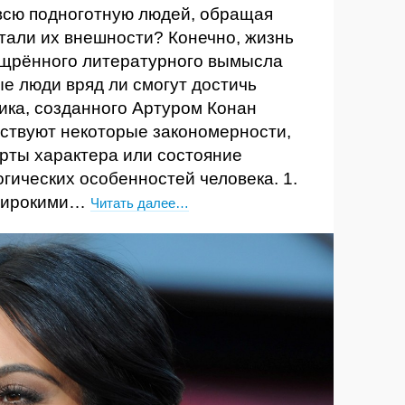
 всю подноготную людей, обращая
тали их внешности? Конечно, жизнь
ощрённого литературного вымысла
е люди вряд ли смогут достичь
ика, созданного Артуром Конан
ествуют некоторые закономерности,
рты характера или состояние
огических особенностей человека. 1.
 широкими…
Читать далее…