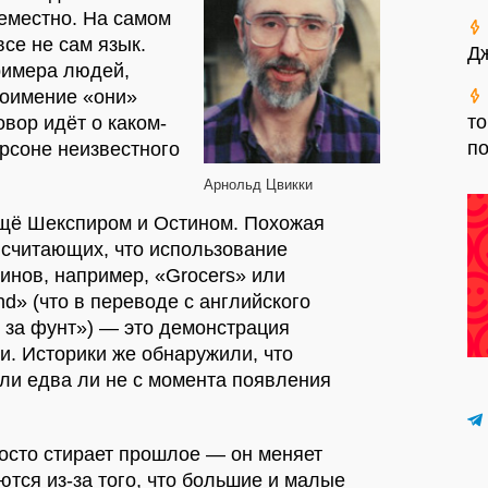
еместно. На самом
се не сам язык.
Д
римера людей,
тоимение «они»
то
овор идёт о каком-
п
ерсоне неизвестного
Арнольд Цвикки
щё Шекспиром и Остином. Похожая
 считающих, что использование
инов, например, «Grocers» или
nd» (что в переводе с английского
 за фунт») — это демонстрация
. Историки же обнаружили, что
и едва ли не с момента появления
осто стирает прошлое — он меняет
тся из-за того, что большие и малые