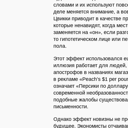
словами и их используют повс
деле меняется внимание, а вов
Цвикки приводит в качестве п
которые ненавидят, когда мес
заменяется на «он», если разг
то гипотетическом лице или п
пола.
Этот эффект использовался е
иллюзия работает для людей,
апострофов в названиях магаз
в рекламе «Peach’s $1 per pou
означает «Персики по доллару
современной необразованности
подобные жалобы существовал
письменности.
Однако эффект новизны не пр
будущее. Экономисты отчаиваю