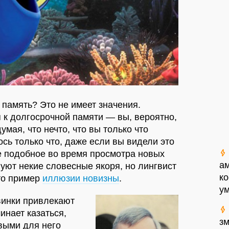
 память? Это не имеет значения.
п к долгосрочной памяти — вы, вероятно,
умая, что нечто, что вы только что
сь только что, даже если вы видели это
е подобное во время просмотра новых
а
вуют некие словесные якоря, но лингвист
к
это пример
иллюзии новизны
.
у
винки привлекают
инает казаться,
з
выми для него