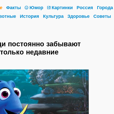
е
Факты
Юмор
Картинки
Россия
Города
вотные
История
Культура
Здоровье
Советы
ди постоянно забывают
только недавние