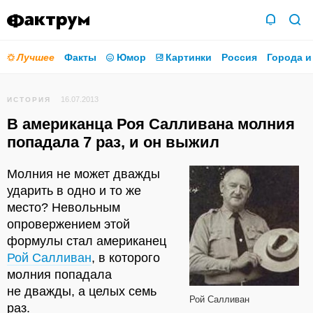
Лучшее
Факты
Юмор
Картинки
Россия
Города и
16.07.2013
ИСТОРИЯ
В американца Роя Салливана молния
попадала 7 раз, и он выжил
Молния не может дважды
ударить в одно и то же
место? Невольным
опровержением этой
формулы стал американец
Рой Салливан
, в которого
молния попадала
не дважды, а целых семь
Рой Салливан
раз.