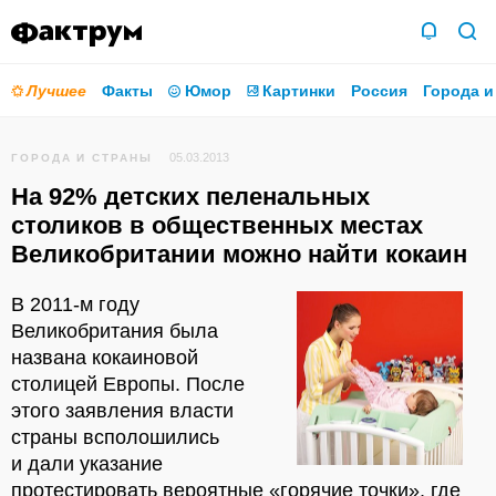
Лучшее
Факты
Юмор
Картинки
Россия
Города и
05.03.2013
ГОРОДА И СТРАНЫ
На 92% детских пеленальных
столиков в общественных местах
Великобритании можно найти кокаин
В 2011-м году
Великобритания была
названа кокаиновой
столицей Европы. После
этого заявления власти
страны всполошились
и дали указание
протестировать вероятные «горячие точки», где