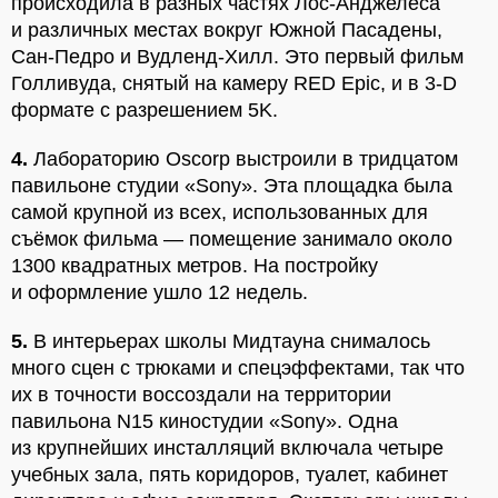
происходила в разных частях Лос-Анджелеса
и различных местах вокруг Южной Пасадены,
Сан-Педро и Вудленд-Хилл. Это первый фильм
Голливуда, снятый на камеру RED Epic, и в 3-D
формате с разрешением 5K.
4.
Лабораторию Oscorp выстроили в тридцатом
павильоне студии «Sony». Эта площадка была
самой крупной из всех, использованных для
съёмок фильма — помещение занимало около
1300 квадратных метров. На постройку
и оформление ушло 12 недель.
5.
В интерьерах школы Мидтауна снималось
много сцен с трюками и спецэффектами, так что
их в точности воссоздали на территории
павильона N15 киностудии «Sony». Одна
из крупнейших инсталляций включала четыре
учебных зала, пять коридоров, туалет, кабинет