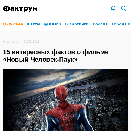
Лучшее
Факты
Юмор
Картинки
Россия
Города и
14.02.2013
VIAPLAY
15 интересных фактов о фильме
«Новый Человек-Паук»