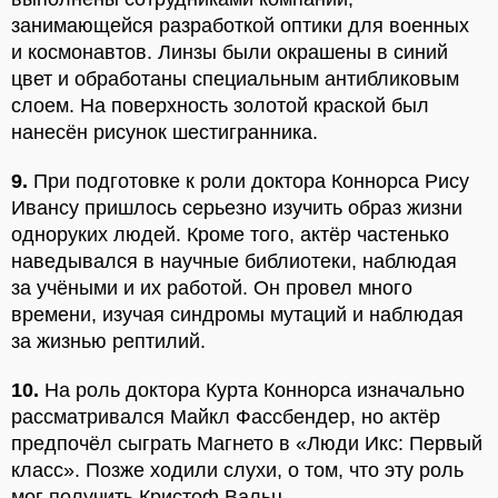
занимающейся разработкой оптики для военных
и космонавтов. Линзы были окрашены в синий
цвет и обработаны специальным антибликовым
слоем. На поверхность золотой краской был
нанесён рисунок шестигранника.
9.
При подготовке к роли доктора Коннорса Рису
Ивансу пришлось серьезно изучить образ жизни
одноруких людей. Кроме того, актёр частенько
наведывался в научные библиотеки, наблюдая
за учёными и их работой. Он провел много
времени, изучая синдромы мутаций и наблюдая
за жизнью рептилий.
10.
На роль доктора Курта Коннорса изначально
рассматривался Майкл Фассбендер, но актёр
предпочёл сыграть Магнето в «Люди Икс: Первый
класс». Позже ходили слухи, о том, что эту роль
мог получить Кристоф Вальц.