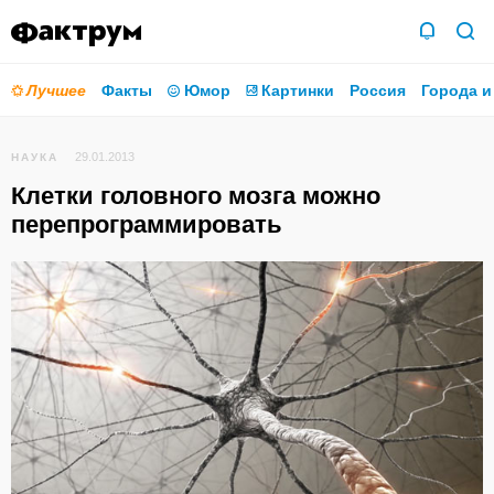
Лучшее
Факты
Юмор
Картинки
Россия
Города и
29.01.2013
НАУКА
Клетки головного мозга можно
перепрограммировать