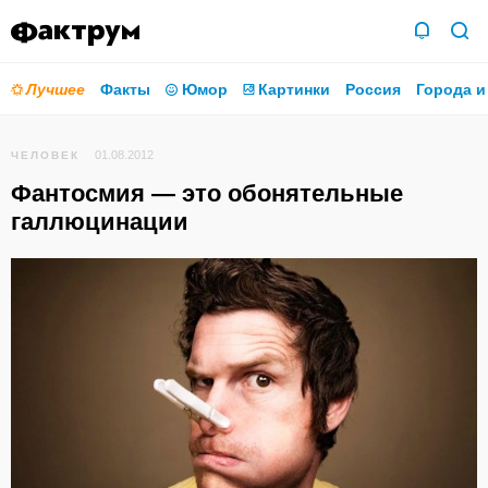
Лучшее
Факты
Юмор
Картинки
Россия
Города и
01.08.2012
ЧЕЛОВЕК
Фантосмия — это обонятельные
галлюцинации