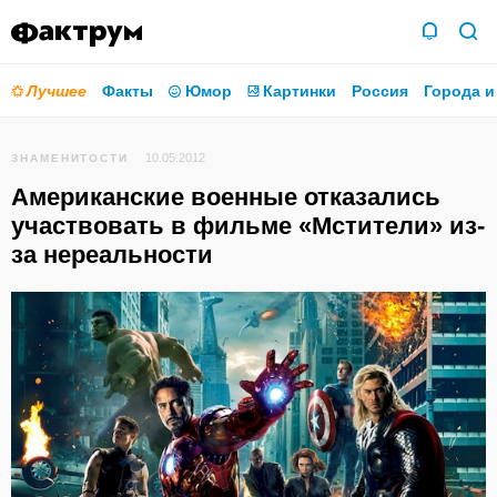
Лучшее
Факты
Юмор
Картинки
Россия
Города и
10.05.2012
ЗНАМЕНИТОСТИ
Американские военные отказались
участвовать в фильме «Мстители» из-
за нереальности