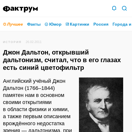
Лучшее
Факты
Юмор
Картинки
Россия
Города и
26.02.2011
ИСТОРИЯ
Джон Дальтон, открывший
дальтонизм, считал, что в его глазах
есть синий цветофильтр
Английский учёный Джон
Дальтон (1766–1844)
памятен нам в основном
своими открытиями
в области физики и химии,
а также первым описанием
врождённого недостатка
зрения — дальтонизма, при