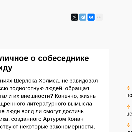
 личное о собеседнике
иду
чениях Шерлока Холмса, не завидовал
 всю подноготную людей, обращая
по
тали их внешности? Конечно, жизнь
ощрённого литературного вымысла
е люди вряд ли смогут достичь
це
ика, созданного Артуром Конан
ествуют некоторые закономерности,