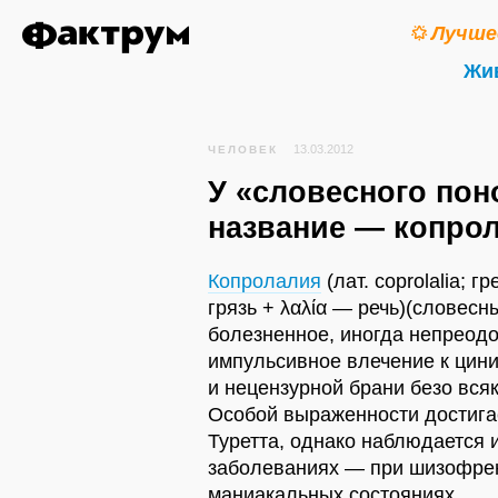
Лучше
Жи
13.03.2012
ЧЕЛОВЕК
У «словесного пон
название — копро
Копролалия
(лат. coprolalia; г
грязь + λαλία — речь)(словесн
болезненное, иногда непреод
импульсивное влечение к цин
и нецензурной брани безо всяк
Особой выраженности достига
Туретта, однако наблюдается и
заболеваниях — при шизофрен
маниакальных состояниях.