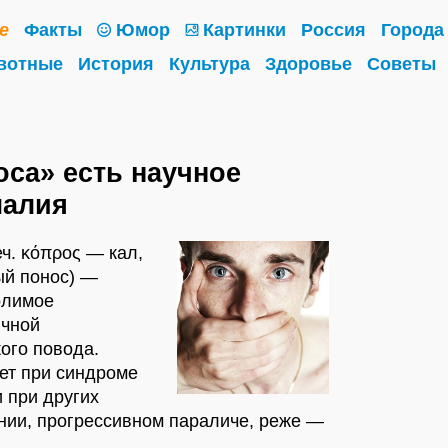
е
Факты
Юмор
Картинки
Россия
Города
вотные
История
Культура
Здоровье
Советы
оса» есть научное
лалия
реч. κόπρος — кал,
ый понос) —
олимое
ичной
ого повода.
ет при синдроме
 при других
ии, прогрессивном параличе, реже —