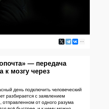
гопочта» — передача
а к мозгу через
асный день подключить человеческий
вет разбирается с заявлением
, отправленном от одного разума
тся всё быстрее, и к нему можно