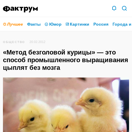
Лучшее
Факты
Юмор
Картинки
Россия
Города и
20.02.2012
ОБЩЕСТВО
«Метод безголовой курицы» — это
способ промышленного выращивания
цыплят без мозга