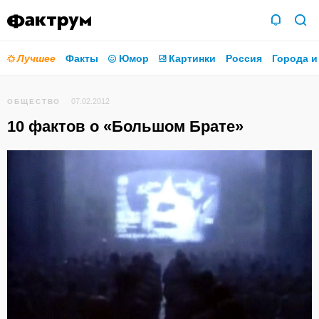
Лучшее
Факты
Юмор
Картинки
Россия
Города и
07.02.2012
ОБЩЕСТВО
10 фактов о «Большом Брате»