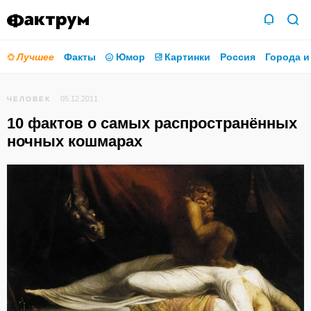
Лучшее
Факты
Юмор
Картинки
Россия
Города и
05.12.2011
ЧЕЛОВЕК
10 фактов о самых распространённых
ночных кошмарах